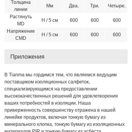
Толщина
Мм
Два.
Три.
Четыре.
линии
Растянуть
Н / 5 см
600
600
600
MD
Напряжение
Н / 5 см
600
600
600
CMD
Приложения
В Tianma мы гордимся тем, что являемся ведущим
поставщиком изоляционных салфеток,
специализирующимся на предоставлении
высококачественных решений для удовлетворения
ваших потребностей в изоляции. Наша
приверженность совершенству отражена в нашей
линейке продуктов, включая тонкую бумагу из
минерального хлопка, тонкую бумагу из изоляционных
материалов PIR и тонкую бумагу из асбеста.