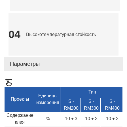
04
Высокотемпературная стойкость
Параметры
Тип
Единицы
Проекты
S -
S -
S -
измерения
RM200
RM300
RM400
Содержание
%
10 ± 3
10 ± 3
10 ± 3
клея