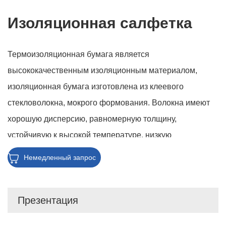
Изоляционная салфетка
Термоизоляционная бумага является
высококачественным изоляционным материалом,
изоляционная бумага изготовлена из клеевого
стекловолокна, мокрого формования. Волокна имеют
хорошую дисперсию, равномерную толщину,
устойчивую к высокой температуре, низкую
теплопроводность, так что эффект теплоизоляции
Немедленный запрос
войлока хорош. Структура продукта установлена
новая, эффект экономии энергии замечательный.
Презентация
Эффективность с точки зрения затрат. Применяется
для водонепроницаемости, изоляции подземных