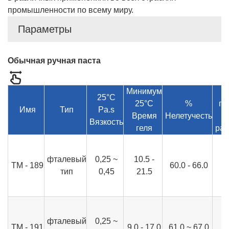
промышленности по всему миру.
Параметры
Обычная ручная паста
Минимум
25°C
25°C
%
пр
Имя
Тип
Pa.s
Время
Нелетучесть
Вязкость
геля
рас
фталевый
0,25 ~
10.5 -
ТМ - 189
60.0 - 66.0
тип
0,45
21.5
фталевый
0,25 ~
ТМ - 191
9.0 - 17.0
61.0 ~ 67.0