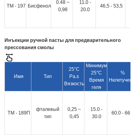
0.48 ~
11.0 -
ТМ - 197
Бисфенол
46,5 - 53,5
0,98
20.0
Инъекции ручной пасты для предварительного
прессования смолы
Минимум
25°C
25°C
%
Имя
Тип
Pa.s
Время
Нелетучест
Вязкость
геля
фталевый
0,25 ~
15.0 -
ТМ - 189П
60.0 - 66.0
тип
0,45
30.0