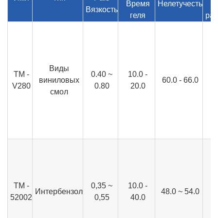
Время
Нелетучесть
Вязкость
геля
ра
Виды
ТМ -
0.40 ~
10.0 -
виниловых
60.0 - 66.0
V280
0.80
20.0
смол
ТМ -
0,35 ~
10.0 -
Интербензол
48.0 ~ 54.0
52002
0,55
40.0