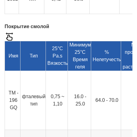
Покрытие смолой
Минимум
М
25°C
25°C
%
проч
Имя
Тип
Pa.s
Время
Нелетучесть
н
Вязкость
геля
растя
ТМ -
фталевый
0,75 ~
16.0 -
196
64.0 - 70.0
7
тип
1,10
25.0
GQ