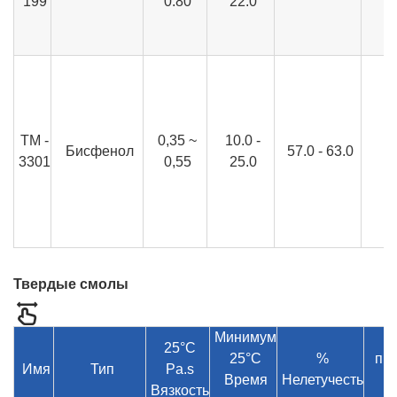
199
0.80
22.0
ТМ -
0,35 ~
10.0 -
Бисфенол
57.0 - 63.0
3301
0,55
25.0
Твердые смолы
Минимум
25°C
25°C
%
про
Имя
Тип
Pa.s
Время
Нелетучесть
Вязкость