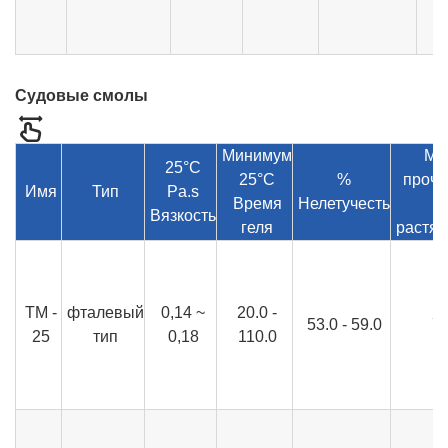
Судовые смолы
Минимум
МП
25°C
25°C
%
прочн
Имя
Тип
Pa.s
Время
Нелетучесть
н
Вязкость
геля
растя
ТМ -
фталевый
0,14 ~
20.0 -
53.0 - 59.0
7
25
тип
0,18
110.0