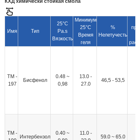
КХД химически стойкая смола
Минимум
25°C
25°C
%
про
Имя
Тип
Pa.s
Время
Нелетучесть
Вязкость
геля
рас
ТМ -
0.48 ~
13.0 -
Бисфенол
46,5 - 53,5
197
0,98
27.0
ТМ -
0.40 ~
11.0 -
Интербензол
59.0 ~ 65.0