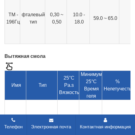
ТМ -
фталевый
0,30 ~
10.0 -
59.0 ~ 65.0
7
196Гц
тип
0,50
18.0
Вытяжная смола
Минимум
25°C
25°C
%
Имя
Тип
Pa.s
Время
Нелетучесть
Вязкость
геля
0.45 ~
Телефон
Электронная почта
Контактная информация
Т - 2
Интербензол
4.0 - 8.0
58.0 - 64.0
0.85