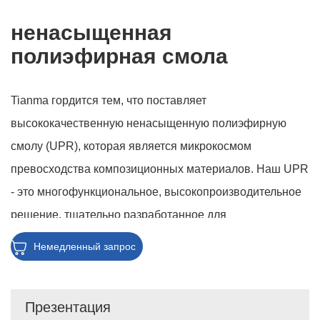
ненасыщенная
полиэфирная смола
Tianma гордится тем, что поставляет
высококачественную ненасыщенную полиэфирную
смолу (UPR), которая является микрокосмом
превосходства композиционных материалов. Наш UPR
- это многофункциональное, высокопроизводительное
решение, тщательно разработанное для
удовлетворения разнообразных потребностей
Немедленный запрос
различных отраслей. Наша UPR, известная своей
превосходной прочностью, долговечностью и
Презентация
химической стойкостью, является краеугольным