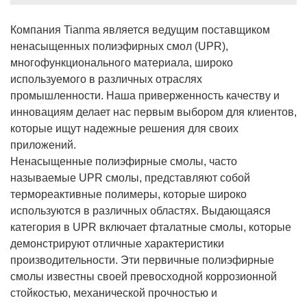
камнем композитного производства. Наша
Компания Tianma является ведущим поставщиком
ненасыщенная полиэфирная смола всегда
ненасыщенных полиэфирных смол (UPR),
обеспечивает превосходные механические свойства и
многофункционального материала, широко
безупречную чистоту поверхности, будь то для
используемого в различных отраслях
промышленности. Наша приверженность качеству и
автомобильных деталей, строительных материалов или
инновациям делает нас первым выбором для клиентов,
морских применений. Тяньма.
которые ищут надежные решения для своих
приложений.
Ненасыщенные полиэфирные смолы, часто
называемые UPR смолы, представляют собой
термореактивные полимеры, которые широко
используются в различных областях. Выдающаяся
категория в UPR включает фталатные смолы, которые
демонстрируют отличные характеристики
производительности. Эти первичные полиэфирные
смолы известны своей превосходной коррозионной
стойкостью, механической прочностью и