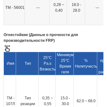
0,28 ~
18.0 -
ТМ - 56001
---
---
0,40
28.0
Огнестойкие (
Данные о прочности для
производительности FRP
)
Минимум
25°C
25°C
%
про
Имя
Тип
Pa.s
Время
Нелетучесть
Вязкость
геля
раст
ТМ -
Тип
0,35 ~
15.0 -
62.0 ~ 68.0
107Л
реакции
0,55
30.0