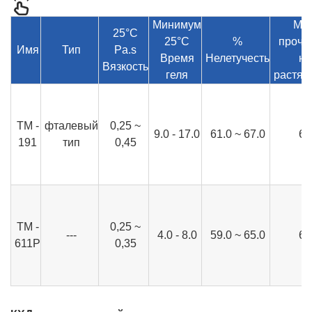
Минимум
МП
25°C
25°C
%
прочн
Имя
Тип
Pa.s
Время
Нелетучесть
на
Вязкость
геля
растяж
ТМ -
фталевый
0,25 ~
9.0 - 17.0
61.0 ~ 67.0
60
191
тип
0,45
ТМ -
0,25 ~
---
4.0 - 8.0
59.0 ~ 65.0
61
611Р
0,35