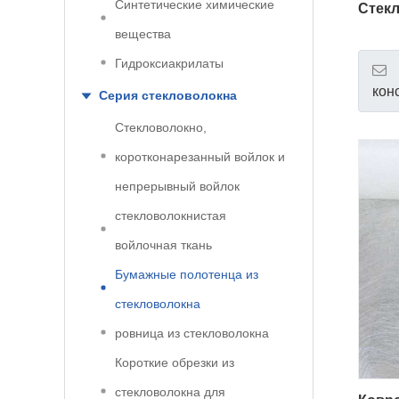
Синтетические химические
Стек
вещества
Гидроксиакрилаты
кон
Серия стекловолокна
Стекловолокно,
коротконарезанный войлок и
непрерывный войлок
стекловолокнистая
войлочная ткань
Бумажные полотенца из
стекловолокна
ровница из стекловолокна
Короткие обрезки из
стекловолокна для