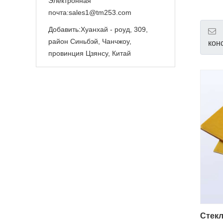
Электронная
почта:
sales1@tm253.com
Добавить:
Хуанхай - роуд, 309,
район Синьбэй, Чанчжоу,
кон
провинция Цзянсу, Китай
Стек