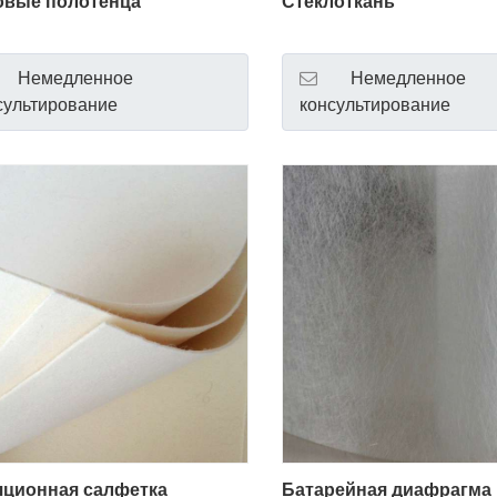
овые полотенца
Стеклоткань
Немедленное
Немедленное
сультирование
консультирование
яционная салфетка
Батарейная диафрагма